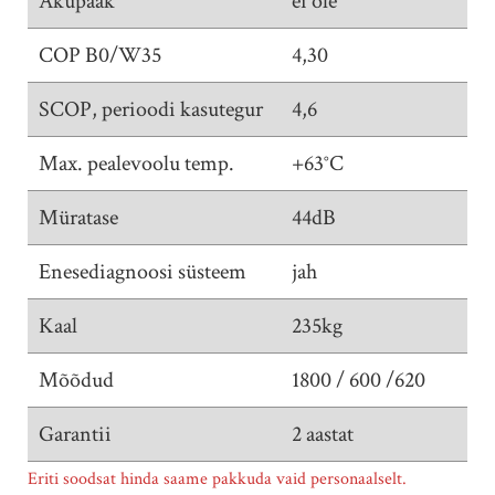
Akupaak
ei ole
COP B0/W35
4,30
SCOP, perioodi kasutegur
4,6
Max. pealevoolu temp.
+63°C
Müratase
44dB
Enesediagnoosi süsteem
jah
Kaal
235kg
Mõõdud
1800 / 600 /620
Garantii
2 aastat
Eriti soodsat hinda saame pakkuda vaid personaalselt.