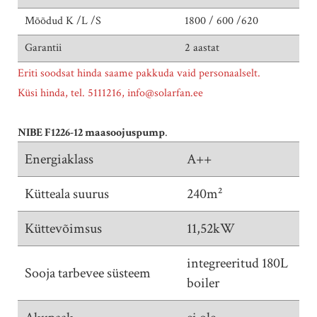
Mõõdud K /L /S
1800 / 600 /620
Garantii
2 aastat
Eriti soodsat hinda saame pakkuda vaid personaalselt.
Küsi hinda, tel. 5111216, info@solarfan.ee
.
NIBE F1226-12 maasoojuspump
.
Energiaklass
A++
Kütteala suurus
240m²
Küttevõimsus
11,52kW
integreeritud 180L
Sooja tarbevee süsteem
boiler