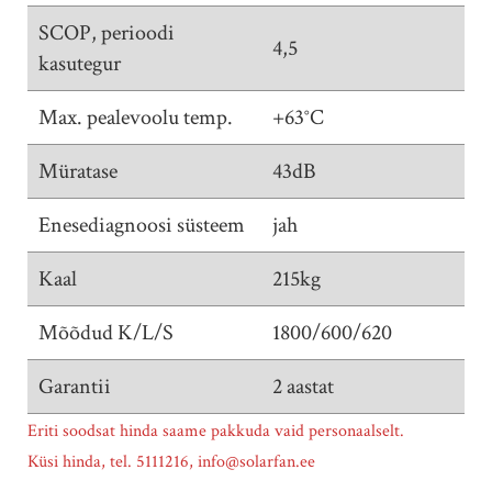
SCOP, perioodi
4,5
kasutegur
Max. pealevoolu temp.
+63°C
Müratase
43dB
Enesediagnoosi süsteem
jah
Kaal
215kg
Mõõdud K/L/S
1800/600/620
Garantii
2 aastat
Eriti soodsat hinda saame pakkuda vaid personaalselt.
Küsi hinda, tel. 5111216, info@solarfan.ee