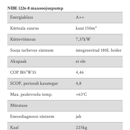
.
NIBE 1226-8 maasoojuspump
Energiaklass
A++
Kütteala suurus
kuni 150m²
Küttevõimsus
7,37kW
Sooja tarbevee süsteem
integreeritud 180L boiler
Akupaak
ei ole
COP B0/W35
4,46
SCOP, perioodi kasutegur
4,8
Max. pealevoolu temp.
+63°C
Müratase
Enesediagnoosi süsteem
jah
Kaal
225kg