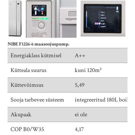
NIBE F1226-6 maasoojuspump.
Energiaklass kütmisel
A++
Kütteala suurus
kuni 120m²
Küttevõimsus
5,49
Sooja tarbevee süsteem
integreeritud 180L boiler
Akupaak
ei ole
COP B0/W35
4,17